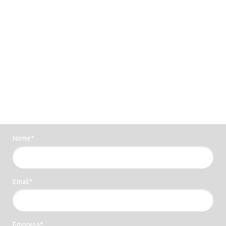
Evite cometer erros cruciais nas
gestões de viagens corporativas.
Baixe nosso material gratuito e
descubra como!
Nome*
Email*
Empresa*