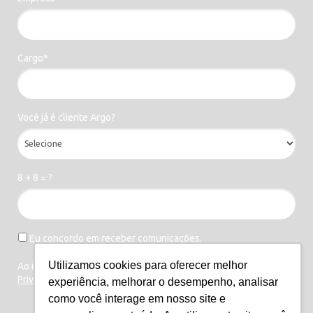
Cargo*
Você já é cliente Argo?
8 + 8 = ?
Eu concordo em receber comunicações.
Utilizamos cookies para oferecer melhor
Ao informar meus dados, eu concordo com a
Política de
Privacidade
.
experiência, melhorar o desempenho, analisar
como você interage em nosso site e