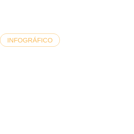
INFOGRÁFICO
5 erros na
gestão
de viagens
corporativas